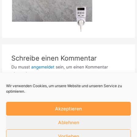
Schreibe einen Kommentar
Du musst
angemeldet
sein, um einen Kommentar
abzugeben.
Wir verwenden Cookies, um unsere Website und unseren Service zu
optimieren.
Akzeptieren
Ablehnen
Datenschutz
Impressum
Cookie-Richtlinie (EU)
Vorlieben