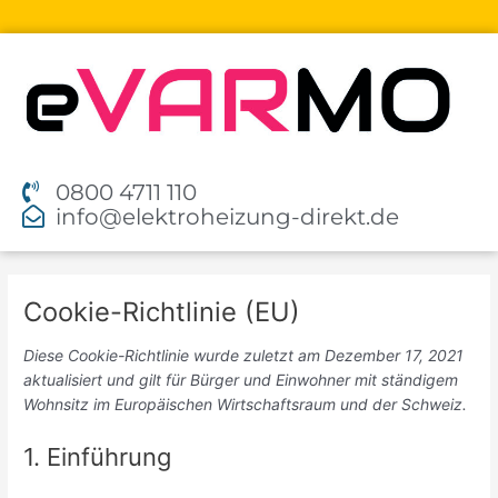
Zum
Inhalt
springen
0800 4711 110
info@elektroheizung-direkt.de
Consent
Consent
Marketing
to
to
Cookie-Richtlinie (EU)
service
service
elementor
sonstiges
Diese Cookie-Richtlinie wurde zuletzt am Dezember 17, 2021
aktualisiert und gilt für Bürger und Einwohner mit ständigem
Wohnsitz im Europäischen Wirtschaftsraum und der Schweiz.
1. Einführung