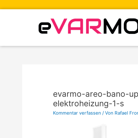
Zum
Inhalt
springen
evarmo-areo-bano-up
elektroheizung-1-s
Kommentar verfassen
/ Von
Rafael Fr